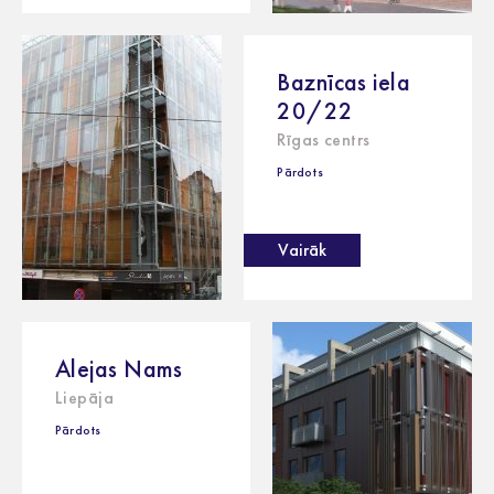
Baznīcas iela
20/22
Rīgas centrs
Pārdots
Vairāk
Alejas Nams
Liepāja
Pārdots