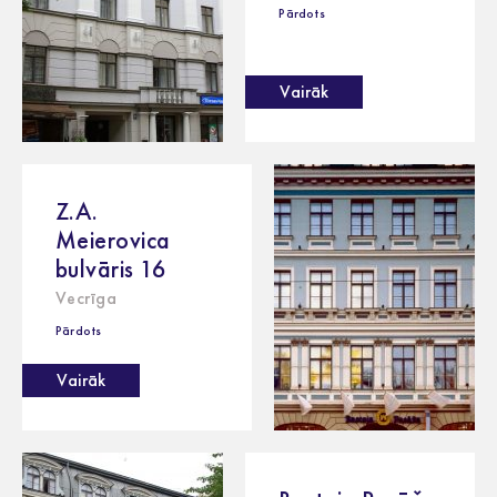
Pārdots
Vairāk
Z.A.
Meierovica
bulvāris 16
Vecrīga
Pārdots
Vairāk