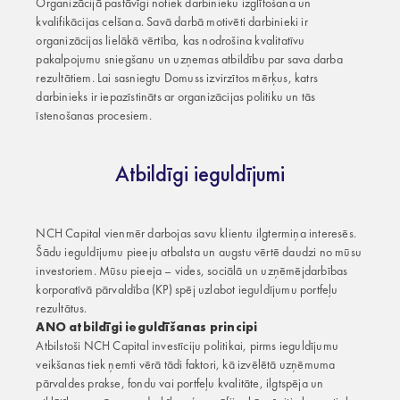
Organizācijā pastāvīgi notiek darbinieku izglītošana un
kvalifikācijas celšana. Savā darbā motivēti darbinieki ir
organizācijas lielākā vērtība, kas nodrošina kvalitatīvu
pakalpojumu sniegšanu un uzņemas atbildību par sava darba
rezultātiem. Lai sasniegtu Domuss izvirzītos mērķus, katrs
darbinieks ir iepazīstināts ar organizācijas politiku un tās
īstenošanas procesiem.
Atbildīgi ieguldījumi
NCH Capital vienmēr darbojas savu klientu ilgtermiņa interesēs.
Šādu ieguldījumu pieeju atbalsta un augstu vērtē daudzi no mūsu
investoriem. Mūsu pieeja – vides, sociālā un uzņēmējdarbības
korporatīvā pārvaldība (KP) spēj uzlabot ieguldījumu portfeļu
rezultātus.
ANO atbildīgi ieguldīšanas principi
Atbilstoši NCH Capital investīciju politikai, pirms ieguldījumu
veikšanas tiek ņemti vērā tādi faktori, kā izvēlētā uzņēmuma
pārvaldes prakse, fondu vai portfeļu kvalitāte, ilgtspēja un