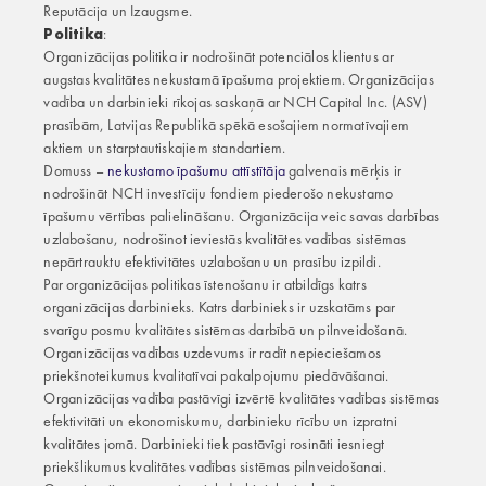
Reputācija un Izaugsme.
Politika
:
Organizācijas politika ir nodrošināt potenciālos klientus ar
augstas kvalitātes nekustamā īpašuma projektiem. Organizācijas
vadība un darbinieki rīkojas saskaņā ar NCH Capital Inc. (ASV)
prasībām, Latvijas Republikā spēkā esošajiem normatīvajiem
aktiem un starptautiskajiem standartiem.
Domuss –
nekustamo īpašumu attīstītāja
galvenais mērķis ir
nodrošināt NCH investīciju fondiem piederošo nekustamo
īpašumu vērtības palielināšanu. Organizācija veic savas darbības
uzlabošanu, nodrošinot ieviestās kvalitātes vadības sistēmas
nepārtrauktu efektivitātes uzlabošanu un prasību izpildi.
Par organizācijas politikas īstenošanu ir atbildīgs katrs
organizācijas darbinieks. Katrs darbinieks ir uzskatāms par
svarīgu posmu kvalitātes sistēmas darbībā un pilnveidošanā.
Organizācijas vadības uzdevums ir radīt nepieciešamos
priekšnoteikumus kvalitatīvai pakalpojumu piedāvāšanai.
Organizācijas vadība pastāvīgi izvērtē kvalitātes vadības sistēmas
efektivitāti un ekonomiskumu, darbinieku rīcību un izpratni
kvalitātes jomā. Darbinieki tiek pastāvīgi rosināti iesniegt
priekšlikumus kvalitātes vadības sistēmas pilnveidošanai.