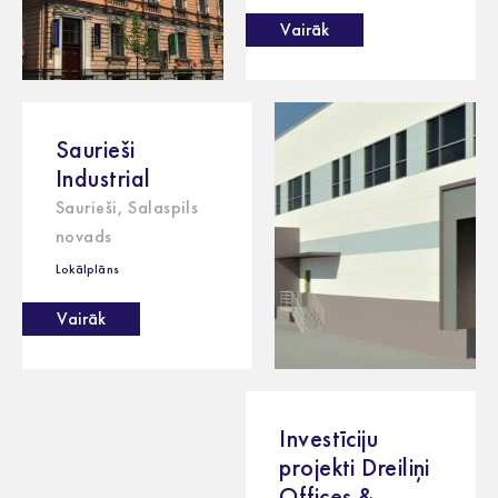
Vairāk
Saurieši
Industrial
Saurieši, Salaspils
novads
Lokālplāns
Vairāk
Investīciju
projekti Dreiliņi
Offices &