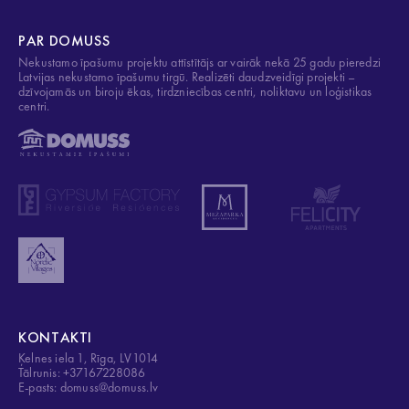
PAR DOMUSS
Nekustamo īpašumu projektu attīstītājs ar vairāk nekā 25 gadu pieredzi
Latvijas nekustamo īpašumu tirgū. Realizēti daudzveidīgi projekti –
dzīvojamās un biroju ēkas, tirdzniecības centri, noliktavu un loģistikas
centri.
KONTAKTI
Ķelnes iela 1, Rīga, LV1014
Tālrunis: +37167228086
E-pasts: domuss@domuss.lv