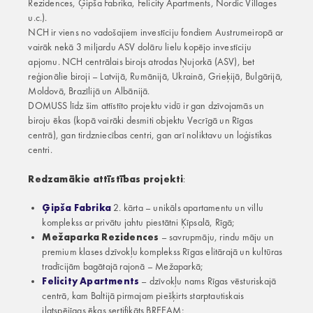
Rezidences, Ģipša Fabrika, Felicity Apartments, Nordic Villages
u.c.).
NCH ir viens no vadošajiem investīciju fondiem Austrumeiropā ar
vairāk nekā 3 miljardu ASV dolāru lielu kopējo investīciju
apjomu. NCH centrālais birojs atrodas Ņujorkā (ASV), bet
reģionālie biroji – Latvijā, Rumānijā, Ukrainā, Grieķijā, Bulgārijā,
Moldovā, Brazīlijā un Albānijā.
DOMUSS līdz šim attīstīto projektu vidū ir gan dzīvojamās un
biroju ēkas (kopā vairāki desmiti objektu Vecrīgā un Rīgas
centrā), gan tirdzniecības centri, gan arī noliktavu un loģistikas
centri.
Redzamākie attīstības projekti
:
Ģipša Fabrika
2. kārta – unikāls apartamentu un villu
komplekss ar privātu jahtu piestātni Ķīpsalā, Rīgā;
Mežaparka Rezidences
– savrupmāju, rindu māju un
premium klases dzīvokļu komplekss Rīgas elitārajā un kultūras
tradīcijām bagātajā rajonā – Mežaparkā;
Felicity Apartments
– dzīvokļu nams Rīgas vēsturiskajā
centrā, kam Baltijā pirmajam piešķirts starptautiskais
ilgtspējīgas ēkas sertifikāts BREEAM;