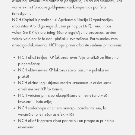
atklātība, uzņēmuma darbības ģeogrāfija, kā arī citi elementi, kas
var ietekmēt fonda ieguldījumus vai kompānijas portfeļa
ienesīgumu.
NCH Capital ir parakstījusi Apvienoto Nāciju Organizācijas
atbalstītos Atbildīgo ieguldījumu principus (AIP), runa ir par
voluntāru KP faktoru integrēšanu ieguldījumu procesos, arvien
vairāk veicinot šo faktoru plašāku izvērtēšanu. Parakstoties zem
attiecīgā dokumenta, NCH apstiprina atbalstu šādiem principiem:
NCH allaž iekļauj KP faktorus investīciju analīzē un lēmumu
pieņemšanā;
NCH aktīvi ievieš KP faktorus savā īpašumu politikā un
praksē;
NCH aicina ieguldījumu mērķa uzņēmumus atklāt savu
attieksmi pret KP faktoriem;
NCH veicina principu akceptēšanu un ieviešanu visā
investīciju industrijā;
NCH sadarbojas ar citiem principu parakstītājiem, lai
veicinātu to ieviešanas efektivitāti;
NCH allaž ir gatava ziņot par rīcību un progresu principu
ieviešanā.