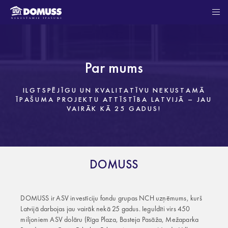
Par mums
ILGTSPĒJĪGU UN KVALITATĪVU NEKUSTAMĀ
ĪPAŠUMA PROJEKTU ATTĪSTĪBA LATVIJĀ – JAU
VAIRĀK KĀ 25 GADUS!
DOMUSS
DOMUSS ir ASV investīciju fondu grupas NCH uzņēmums, kurš
Latvijā darbojas jau vairāk nekā 25 gadus. Ieguldīti virs 450
miljoniem ASV dolāru (Rīga Plaza, Basteja Pasāža, Mežaparka