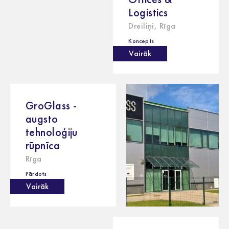
Logistics
Dreiliņi, Rīga
Koncepts
Vairāk
GroGlass -
augsto
tehnoloģiju
rūpnīca
Rīga
Pārdots
Vairāk