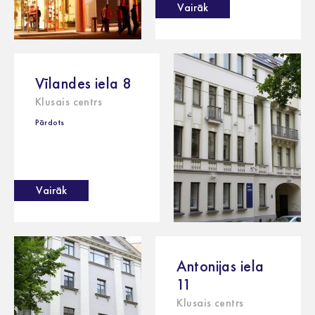
Vairāk
Vīlandes iela 8
Klusais centrs
Pārdots
Vairāk
Antonijas iela
11
Klusais centrs