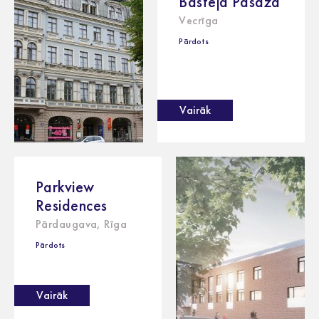
Basteja Pasāža
Vecrīga
Pārdots
Vairāk
Parkview
Residences
Pārdaugava, Rīga
Pārdots
Vairāk