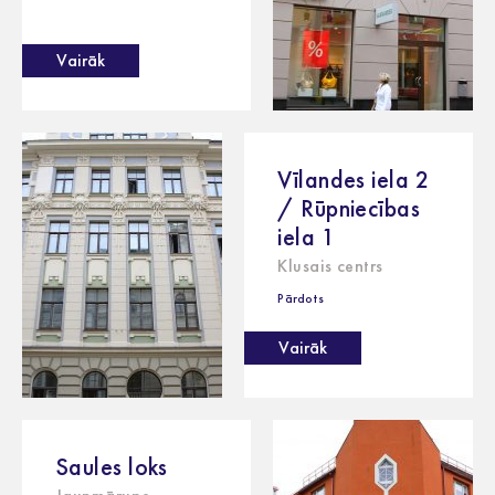
Vairāk
Vīlandes iela 2
/ Rūpniecības
iela 1
Klusais centrs
Pārdots
Vairāk
Saules loks