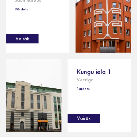
Jaunmārupe
Pārdots
Vairāk
Kungu iela 1
Vecrīga
Pārdots
Vairāk