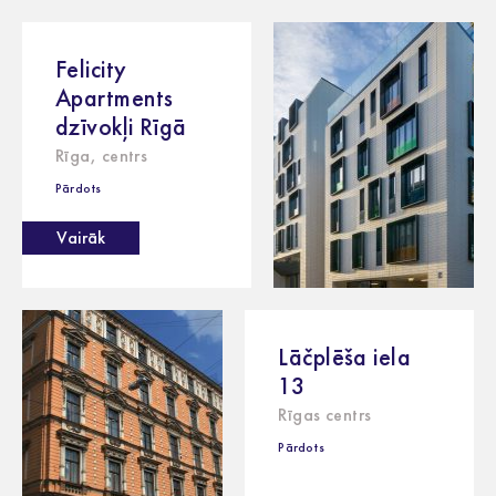
Felicity
Apartments
dzīvokļi Rīgā
Rīga, centrs
Pārdots
Vairāk
Lāčplēša iela
13
Rīgas centrs
Pārdots