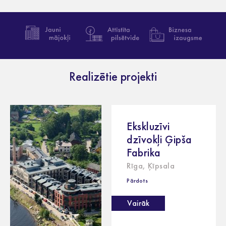
Realizētie projekti
Ekskluzīvi
dzīvokļi Ģipša
Fabrika
Rīga, Ķīpsala
Pārdots
Vairāk