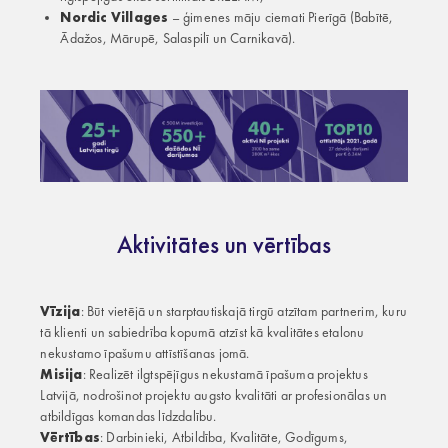
Nordic Villages
– ģimenes māju ciemati Pierīgā (Babītē,
Ādažos, Mārupē, Salaspilī un Carnikavā).
Aktivitātes un vērtības
Vīzija
: Būt vietējā un starptautiskajā tirgū atzītam partnerim, kuru
tā klienti un sabiedrība kopumā atzīst kā kvalitātes etalonu
nekustamo īpašumu attīstīšanas jomā.
Misija
: Realizēt ilgtspējīgus nekustamā īpašuma projektus
Latvijā, nodrošinot projektu augsto kvalitāti ar profesionālas un
atbildīgas komandas līdzdalību.
Vērtības
: Darbinieki, Atbildība, Kvalitāte, Godīgums,