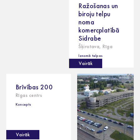
Ražošanas un
biroju telpu
noma
komercplatībā
Sidrabe
Šķirotava, Rīga
Iznomā telpas
Vairāk
Brīvības 200
Rīgas centrs
Koncepts
Vairāk