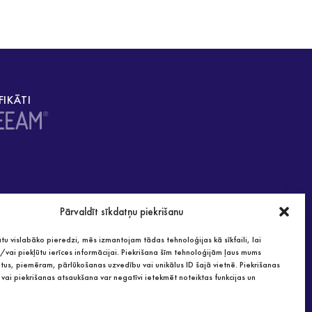
FIKĀTI
Pārvaldīt sīkdatņu piekrišanu
tu vislabāko pieredzi, mēs izmantojam tādas tehnoloģijas kā sīkfaili, lai
vai piekļūtu ierīces informācijai. Piekrišana šīm tehnoloģijām ļaus mums
tus, piemēram, pārlūkošanas uzvedību vai unikālus ID šajā vietnē. Piekrišanas
vai piekrišanas atsaukšana var negatīvi ietekmēt noteiktas funkcijas un