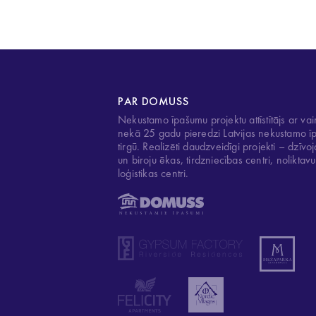
PAR DOMUSS
Nekustamo īpašumu projektu attīstītājs ar vai
nekā 25 gadu pieredzi Latvijas nekustamo 
tirgū. Realizēti daudzveidīgi projekti – dzīv
un biroju ēkas, tirdzniecības centri, noliktav
loģistikas centri.