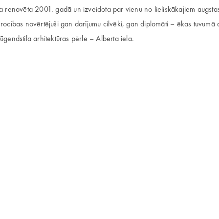
ka renovēta 2001. gadā un izveidota par vienu no lieliskākajiem augstas
šrocības novērtējuši gan darījumu cilvēki, gan diplomāti – ēkas tuvumā 
ūgendstila arhitektūras pērle – Alberta iela.