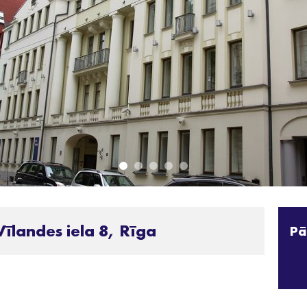
īlandes iela 8, Rīga
Pā