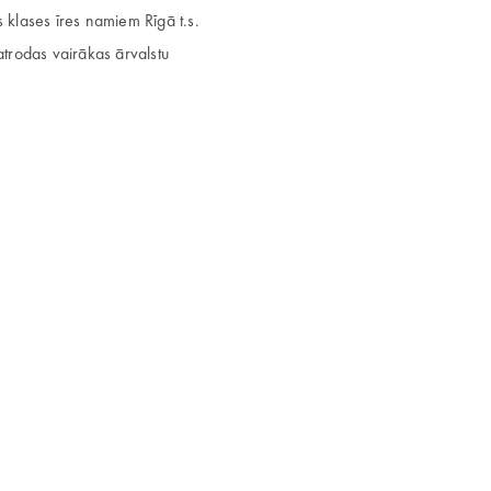
 klases īres namiem Rīgā t.s.
atrodas vairākas ārvalstu