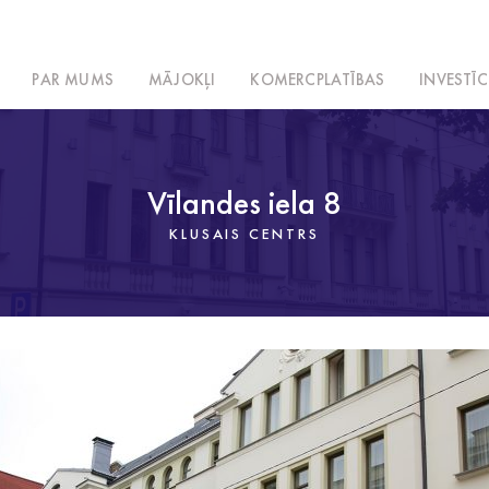
PAR MUMS
MĀJOKĻI
KOMERCPLATĪBAS
INVESTĪC
Vīlandes iela 8
KLUSAIS CENTRS