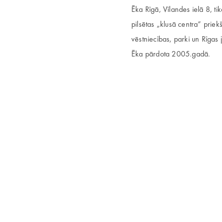
Ēka Rīgā, Vīlandes ielā 8, ti
pilsētas „klusā centra” priek
vēstniecības, parki un Rīgas j
Ēka pārdota 2005.gadā.