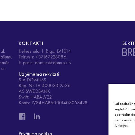
KONTAKTI
SERTI
rāk
Ķelnes iela 1, Rīga, LV1014
īpašumu
Tālrunis: +37167228086
ojamās
E-pasts: domuss@domuss.lv
u un
Uzņēmuma rekvizīti:
SIA DOMUSS
Reģ. Nr. LV 40003312536
AS SWEDBANK
Swift: HABALV22
Konts: LV84HABA0001408053428
Lai nodrošinā
saglabātu un/
apstrādāt da
nepiekrišana 
funkcijas.
Privātuma politika