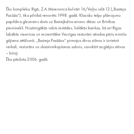
Ēku komplekss Rīgā, Z.A.Meierovica bulvārī 16/Vaļņu ielā 12 („Basteja
Pasāža”), tika pilnībā renovēts 1998. gadā. Klasisku telpu plānojumu
papildina gleznains skats uz Bastejkalna ainavu dārzu un Brīvības
pieminekli. Nozīmīgākās valsts iestādes, lielākās bankas, kā arī Rīgas
labākās viesnīcas un iecienītākie Vecrīgas restorāni atrodas pāris minūšu
gājiena attālumā. „Basteja Pasāžas” pirmajos divos stāvos ir izvietoti
veikali, restorāns un skaistumkopšanas salons, savukārt augšējos stāvos
– biroji.
Ēka pārdota 2006. gadā.