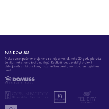
PAR DOMUSS
Nekustamo īpašumu projektu attīstītājs ar vairāk nekā 25 gadu pieredzi
Latvijas nekustamo īpašumu tirgū. Realizēti daudzveidīgi projekti –
dzīvojamās un biroju ēkas, tirdzniecības centri, noliktavu un loģistikas
centri.