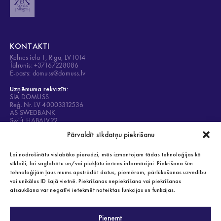
KONTAKTI
Ķelnes iela 1, Rīga, LV1014
Tālrunis: +37167228086
E-pasts: domuss@domuss.lv
Uzņēmuma rekvizīti:
SIA DOMUSS
Reģ. Nr. LV 40003312536
AS SWEDBANK
Swift: HABALV22
Konts: LV84HABA0001408053428
Pārvaldīt sīkdatņu piekrišanu
Lai nodrošinātu vislabāko pieredzi, mēs izmantojam tādas tehnoloģijas kā
sīkfaili, lai saglabātu un/vai piekļūtu ierīces informācijai. Piekrišana šīm
tehnoloģijām ļaus mums apstrādāt datus, piemēram, pārlūkošanas uzvedību
Privātuma politika
vai unikālus ID šajā vietnē. Piekrišanas nepiekrišana vai piekrišanas
Visas tiesības aizsargātas 2021
atsaukšana var negatīvi ietekmēt noteiktas funkcijas un funkcijas.
Pieņemt