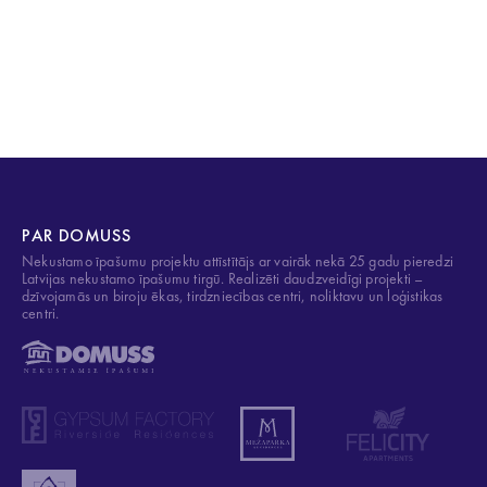
PAR DOMUSS
Nekustamo īpašumu projektu attīstītājs ar vairāk nekā 25 gadu pieredzi
Latvijas nekustamo īpašumu tirgū. Realizēti daudzveidīgi projekti –
dzīvojamās un biroju ēkas, tirdzniecības centri, noliktavu un loģistikas
centri.