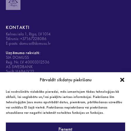
KONTAKTI
Ķelnes iela 1, Rīga, LV1014
Tālrunis: +37167228086
E-pasts: domuss@domuss.lv
Uzņēmuma rekvizīti:
SIA DOMUSS
Reģ. Nr. LV 40003312536
AS SWEDBANK
Swift: HABALV22
Konts: LV84HABA0001408053428
Pārvaldīt sīkdatņu piekrišanu
Lai nodrošinātu vislabāko pieredzi, mēs izmantojam tādas tehnoloģijas kā
sīkfaili, lai saglabātu un/vai piekļūtu ierīces informācijai. Piekrišana šīm
tehnoloģijām ļaus mums apstrādāt datus, piemēram, pārlūkošanas uzvedību
Privātuma politika
vai unikālus ID šajā vietnē. Piekrišanas nepiekrišana vai piekrišanas
Visas tiesības aizsargātas 2021
atsaukšana var negatīvi ietekmēt noteiktas funkcijas un funkcijas.
Pieņemt