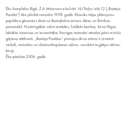
Ēku komplekss Rīgā, Z.A.Meierovica bulvārī 16/Vaļņu ielā 12 („Basteja
Pasāža”) tika pilnībā renovēts 1998. gadā. Klasisku telpu plānojumu
papildina gleznains skats uz Bastejkalna ainavu dārzu un Brīvības
pieminekli. Nozīmīgākās valsts iestādes, lielākās bankas, kā arī Rīgas
labākās viesnīcas un iecienītākie Vecrīgas restorāni atrodas pāris minūšu
gājiena attālumā. „Basteja Pasāžas” pirmajos divos stāvos ir izvietoti
veikali, restorāns un skaistumkopšanas salons, savukārt augšējos stāvos-
biroji.
Ēka pārdota 2006. gadā.