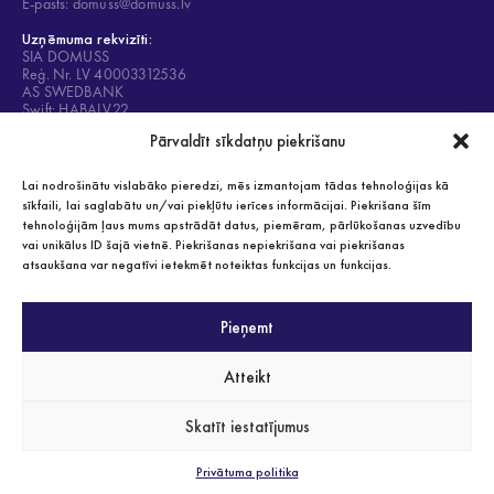
E-pasts: domuss@domuss.lv
Uzņēmuma rekvizīti:
SIA DOMUSS
Reģ. Nr. LV 40003312536
AS SWEDBANK
Swift: HABALV22
Konts: LV84HABA0001408053428
Pārvaldīt sīkdatņu piekrišanu
Lai nodrošinātu vislabāko pieredzi, mēs izmantojam tādas tehnoloģijas kā
sīkfaili, lai saglabātu un/vai piekļūtu ierīces informācijai. Piekrišana šīm
tehnoloģijām ļaus mums apstrādāt datus, piemēram, pārlūkošanas uzvedību
Privātuma politika
vai unikālus ID šajā vietnē. Piekrišanas nepiekrišana vai piekrišanas
Visas tiesības aizsargātas 2021
atsaukšana var negatīvi ietekmēt noteiktas funkcijas un funkcijas.
Pieņemt
SERTIFIKĀTI
Atteikt
Skatīt iestatījumus
Privātuma politika