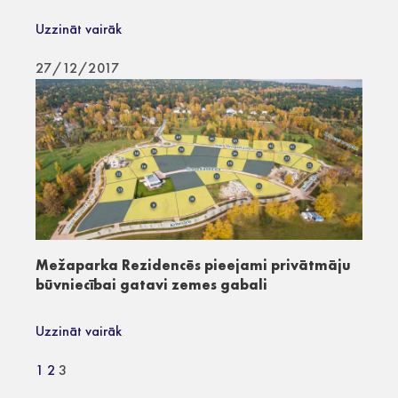
Uzzināt vairāk
27/12/2017
Mežaparka Rezidencēs pieejami privātmāju
būvniecībai gatavi zemes gabali
Uzzināt vairāk
1
2
3