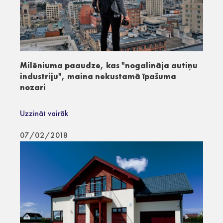
Milēniuma paaudze, kas "nogalināja autiņu
industriju", maina nekustamā īpašuma
nozari
Uzzināt vairāk
07/02/2018