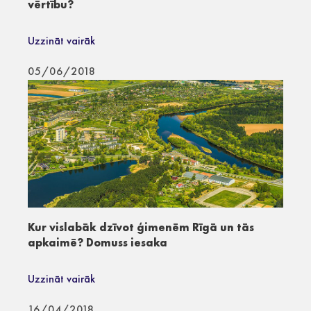
vērtību?
Uzzināt vairāk
05/06/2018
Kur vislabāk dzīvot ģimenēm Rīgā un tās
apkaimē? Domuss iesaka
Uzzināt vairāk
16/04/2018