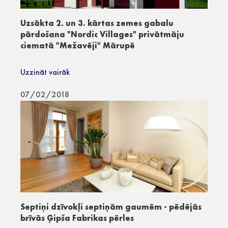
Uzsākta 2. un 3. kārtas zemes gabalu
pārdošana "Nordic Villages" privātmāju
ciematā "Mežavēji" Mārupē
Uzzināt vairāk
07/02/2018
Septiņi dzīvokļi septiņām gaumēm - pēdējās
brīvās Ģipša Fabrikas pērles