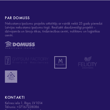
PAR DOMUSS
Nekustamo īpašumu projektu attīstītājs ar vairāk nekā 25 gadu pieredzi
Latvijas nekustamo īpašumu tirgū. Realizēti daudzveidīgi projekti –
dzīvojamās un biroju ēkas, tirdzniecības centri, noliktavu un loģistikas
centri.
KONTAKTI
Ķelnes iela 1, Rīga, LV1014
Tālrunis: +37167228086