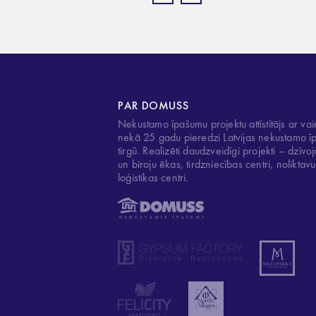
PAR DOMUSS
Nekustamo īpašumu projektu attīstītājs ar vai
nekā 25 gadu pieredzi Latvijas nekustamo 
tirgū. Realizēti daudzveidīgi projekti – dzīv
un biroju ēkas, tirdzniecības centri, noliktav
loģistikas centri.