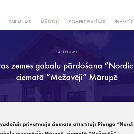
PAR MUMS
MĀJOKĻI
KOMERCPLATĪBAS
INVESTĪC
JAUNUMI
rtas zemes gabalu pārdošana “Nordic 
ciematā “Mežavēji” Mārupē
došais privātmāju ciematu attīstītājs Pierīgā “Nordic
abalu rezervāciju Mārupē, ciematā “Mežavēji”.