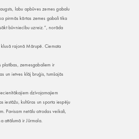
ir augsts, labu apbūves zemes gabalu
 ka pirmās kārtas zemes gabali tika
sākt būvniecību uzreiz.”, norāda
n klusā rajonā Mārupē. Ciemata
s platības, zemesgabaliem ir
s un ietves klāj bruģis, tumšajās
iecienītākajiem dzīvojamajiem
as iestāžu, kultūras un sporta iespēju
ām. Pavisam netālu atrodas veikali,
a attālumā ir Jūrmala.