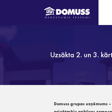
Uzsākta 2. un 3. kā
Domuss grupas uzņēmums – va
privātmāju apbūves zemesg