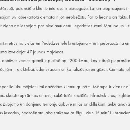
Mārupē, potenciālo klientu interese ir pieaugoša. Lai arī pieprasījums 
jām un labiekārtotā ciematā ir ļoti ierobežots. Par to liecina arī fakts,
šī ir viena no iespējam par pieejamu cenu iegādāties zemi Mārupē un uz
it metrus no Lielās un Pededzes ielu krustojuma – ērti piebraucamā u
pumā izveidojot 47 jaunas mājvietas.
6 apbūves zemes gabali ir platībā ap 1200 kv.m., kas ir tirgū pieprasīta
ācijām – elektrībai, ūdensvadam un kanalizācijai un gāzei. Ciemata iela
par lielisku mājvietu ļoti dažādām klientu grupām. Mārupe ir viens no 
es, skaisto apkārtnes ainavu, sakārtotās sociālās infrastruktūras, izglītīb
dzīvojamo un darījumu teritoriju apbūve mijas ar idilliskām lauku ainav
nas iestādes, nodrošināta laba satiksme ar Rīgu, vien 15 minūšu braucien