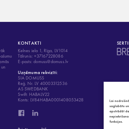
KONTAKTI
SERTI
rāk
Ķelnes iela 1, Rīga, LV1014
īpašumu
Tālrunis: +37167228086
ojamās
E-pasts: domuss@domuss.lv
u un
Uzņēmuma rekvizīti:
SIA DOMUSS
Reģ. Nr. LV 40003312536
AS SWEDBANK
Swift: HABALV22
Konts: LV84HABA0001408053428
Lai nodrošinā
saglabātu un/
apstrādāt da
nepiekrišana 
funkcijas.