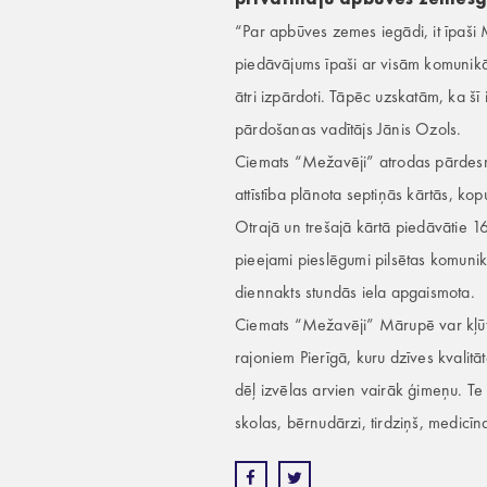
“Par apbūves zemes iegādi, it īpaši 
piedāvājums īpaši ar visām komunikāci
ātri izpārdoti. Tāpēc uzskatām, ka 
pārdošanas vadītājs Jānis Ozols.
Ciemats “Mežavēji” atrodas pārdesm
attīstība plānota septiņās kārtās, ko
Otrajā un trešajā kārtā piedāvātie 1
pieejami pieslēgumi pilsētas komunik
diennakts stundās iela apgaismota.
Ciemats “Mežavēji” Mārupē var kļūt 
rajoniem Pierīgā, kuru dzīves kvalitāt
dēļ izvēlas arvien vairāk ģimeņu. Te 
skolas, bērnudārzi, tirdziņš, medicī