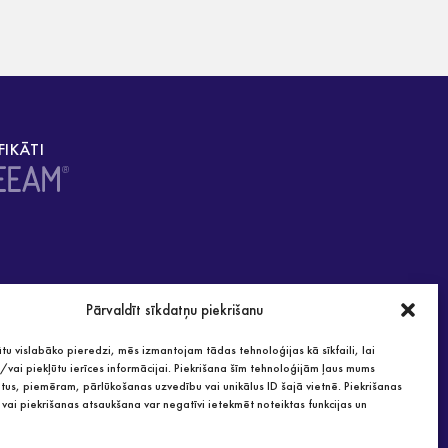
FIKĀTI
Pārvaldīt sīkdatņu piekrišanu
tu vislabāko pieredzi, mēs izmantojam tādas tehnoloģijas kā sīkfaili, lai
vai piekļūtu ierīces informācijai. Piekrišana šīm tehnoloģijām ļaus mums
tus, piemēram, pārlūkošanas uzvedību vai unikālus ID šajā vietnē. Piekrišanas
vai piekrišanas atsaukšana var negatīvi ietekmēt noteiktas funkcijas un