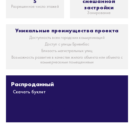
5
смешанной
Разрешенное число этажей
застройки
Зонирование
Уникальные преимущества проекта
Доступность всех городских коммуникаций
Доступ с улицы Бривибас
Близость магистральных улиц
Возможность развития в качестве жилого объекта или объекта с
коммерческими помещениями
Pаспроданный
Скачать буклет