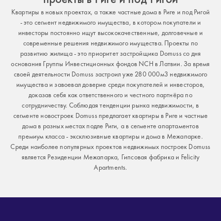
Квартиры в новых проектах, а также частные дома в Риге и под Ригой
- это сегмент недвижимого имущества, в котором покупатели и
инвесторы постоянно ищут высококачественные, долговечные и
современные решения недвижимого имущества. Проекты по
развитию жилища - это приоритет застройщика Domuss со дня
основания Группы Инвестиционных фондов NCH в Латвии. За время
своей деятельности Domuss застроил уже 280 000м3 недвижимого
имущества и завоевал доверие среди покупателей и инвесторов,
доказав себя как ответственного и честного партнёра по
сотрудничеству. Соблюдая тенденции рынка недвижимости, в
сегменте новостроек Domuss предлагает квартиры в Риге и частные
дома в разных местах подле Риги, а в сегменте апартаментов
премиум класса - эксклюзивные квартиры и дома в Межапарке.
Среди наиболее популярных проектов недвижимых построек Domuss
является Резиденции Межапарка, Гипсовая фабрика и Felicity
Apartments.