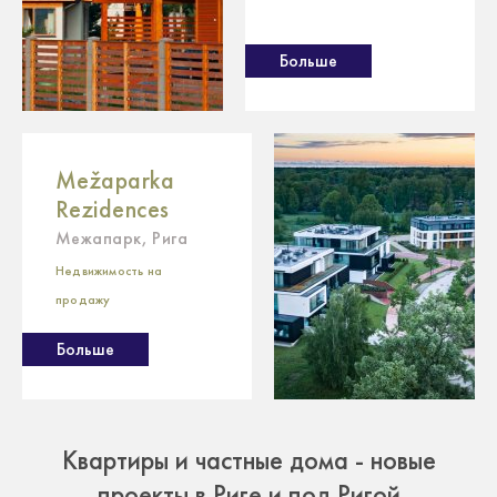
Больше
Mežaparka
Rezidences
Межапарк, Рига
Hедвижимость на
продажу
Больше
Квартиры и частные дома - новые
проекты в Риге и под Ригой