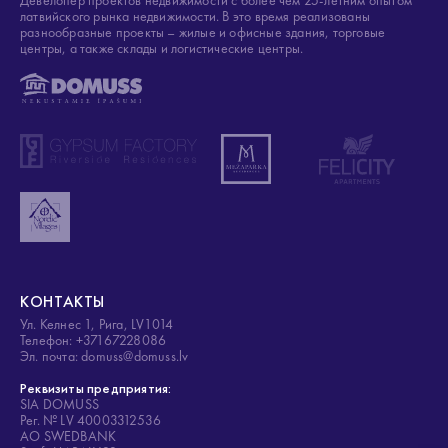
Деве́лопер проектов недвижимости с более чем 25-летним опытом
латвийского рынка недвижимости. В это время реализованы
разнообразные проекты – жилые и офисные здания, торговые
центры, а также склады и логистические центры.
КОНТАКТЫ
Ул. Келнес 1, Рига, LV1014
Телефон: +37167228086
Эл. почта: domuss@domuss.lv
Реквизиты предприятия:
SIA DOMUSS
Рег. № LV 40003312536
АО SWEDBANK