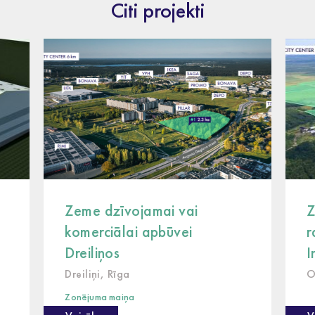
Citi projekti
Zeme dzīvojamai vai
Z
komerciālai apbūvei
r
Dreiliņos
I
Dreiliņi, Rīga
O
Zonējuma maiņa