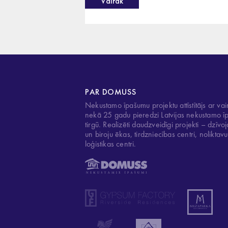
Vairāk
PAR DOMUSS
Nekustamo īpašumu projektu attīstītājs ar vai
nekā 25 gadu pieredzi Latvijas nekustamo 
tirgū. Realizēti daudzveidīgi projekti – dzīv
un biroju ēkas, tirdzniecības centri, noliktav
loģistikas centri.