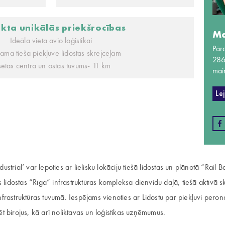
ekta unikālās priekšrocības
Ma
Ideāla vieta avio loģistikai
Pār
jama tieša piekļuve lidostas skrejceļam
28
lsētas centra un ostas tuvums- 11 km
mai
Le
ndustrial’ var lepoties ar lielisku lokāciju tiešā lidostas un plānotā “Rail 
s lidostas “Rīga” infrastruktūras kompleksa dienvidu daļā, tiešā aktīvā s
frastruktūras tuvumā. Iespējams vienoties ar Lidostu par piekļuvi per
ūvēt birojus, kā arī noliktavas un loģistikas uzņēmumus.