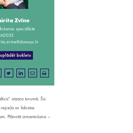
irita Zvīne
došanas speciāliste
660033
rita.zvine@domuss.lv
juplādēt bukletu
Baltica” atzara tuvumā. Šis
krejceļa un lidostas
onam. Plānotā izmantošana –