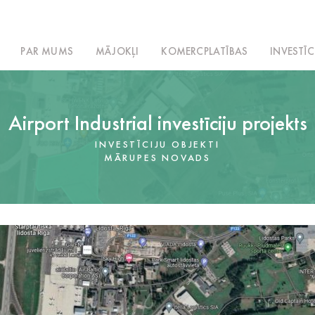
PAR MUMS
MĀJOKĻI
KOMERCPLATĪBAS
INVESTĪC
Airport Industrial investīciju projekts
INVESTĪCIJU OBJEKTI
MĀRUPES NOVADS