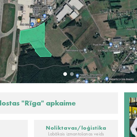
dostas "Rīga" apkaime
Noliktavas/loģistika
Labākais izmantošanas veids