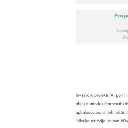
Proj
Iespē
Pi
Investīciju projekts ‘Airport I
objekts atrodas Starptautiskā
apkalpošanas un tehniskās in
lidlauka teritorija. Atļauts b