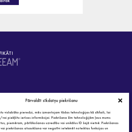
airāk
Vairāk
FIKĀTI
Pārvaldīt sīkdatņu piekrišanu
tu vislabāko pieredzi, mēs izmantojam tādas tehnoloģijas kā sīkfaili, lai
vai piekļūtu ierīces informācijai. Piekrišana šīm tehnoloģijām ļaus mums
tus, piemēram, pārlūkošanas uzvedību vai unikālus ID šajā vietnē. Piekrišanas
vai piekrišanas atsaukšana var negatīvi ietekmēt noteiktas funkcijas un