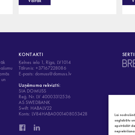
Vairāk
V
KONTAKTI
SERTI
rāk
Ķelnes iela 1, Rīga, LV1014
īpašumu
Tālrunis: +37167228086
ojamās
E-pasts: domuss@domuss.lv
u un
Uzņēmuma rekvizīti:
SIA DOMUSS
Reģ. Nr. LV 40003312536
AS SWEDBANK
Swift: HABALV22
Konts: LV84HABA0001408053428
Lai nodrošinā
saglabātu un/
apstrādāt da
nepiekrišana 