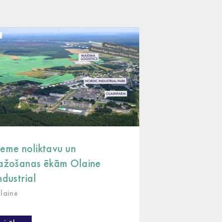
eme noliktavu un
Investīciju pr
ažošanas ēkām Olaine
Offices & Log
ndustrial
Dreiliņi, Rīga
laine
Koncepts