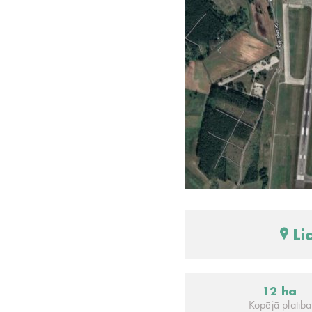
Li
12 ha
Kopējā platība