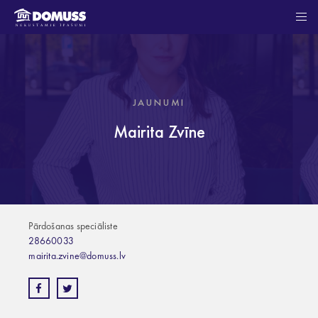
JAUNUMI
Mairita Zvīne
Pārdošanas speciāliste
28660033
mairita.zvine@domuss.lv