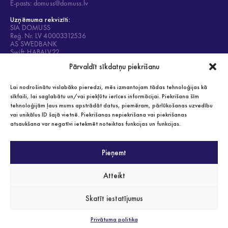
E-pasts: domuss@domuss.lv
Uzņēmuma rekvizīti:
SIA DOMUSS
Reģ. Nr. LV 40003312536
AS SWEDBANK
Swift: HABALV22
Konts: LV84HABA0001408053428
Pārvaldīt sīkdatņu piekrišanu
Lai nodrošinātu vislabāko pieredzi, mēs izmantojam tādas tehnoloģijas kā
sīkfaili, lai saglabātu un/vai piekļūtu ierīces informācijai. Piekrišana šīm
tehnoloģijām ļaus mums apstrādāt datus, piemēram, pārlūkošanas uzvedību
Privātuma politika
vai unikālus ID šajā vietnē. Piekrišanas nepiekrišana vai piekrišanas
Visas tiesības aizsargātas 2021
atsaukšana var negatīvi ietekmēt noteiktas funkcijas un funkcijas.
Pieņemt
SERTIFIKĀTI
Atteikt
Skatīt iestatījumus
Privātuma politika