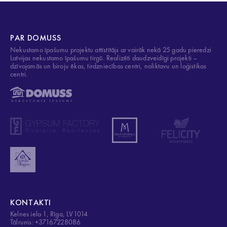
PAR DOMUSS
Nekustamo īpašumu projektu attīstītājs ar vairāk nekā 25 gadu pieredzi
Latvijas nekustamo īpašumu tirgū. Realizēti daudzveidīgi projekti –
dzīvojamās un biroju ēkas, tirdzniecības centri, noliktavu un loģistikas
centri.
KONTAKTI
Ķelnes iela 1, Rīga, LV1014
Tālrunis: +37167228086