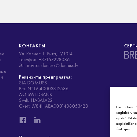
КОНТАКТЫ
СЕРТ
лее
Ул. Келнес 1, Рига, LV1014
а
Телефон: +37167228086
Эл. почта: domuss@domuss.lv
ные
 и
Реквизиты предприятия:
SIA DOMUSS
Рег. № LV 40003312536
АО SWEDBANK
Swift: HABALV22
Счет: LV84HABA0001408053428
Lai nodrošinā
saglabātu un/
apstrādāt da
nepiekrišana 
funkcijas.