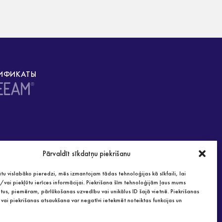
ИФИКАТЫ
Pārvaldīt sīkdatņu piekrišanu
tu vislabāko pieredzi, mēs izmantojam tādas tehnoloģijas kā sīkfaili, lai
vai piekļūtu ierīces informācijai. Piekrišana šīm tehnoloģijām ļaus mums
tus, piemēram, pārlūkošanas uzvedību vai unikālus ID šajā vietnē. Piekrišanas
vai piekrišanas atsaukšana var negatīvi ietekmēt noteiktas funkcijas un