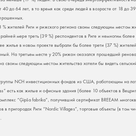
 40 до 64 лет, в то время как среди людей в возрасте от 18 до 3
опрошенных.
43 % жителей Риги и рижского региона своим следующим местом жи
крайней мере треть (39 %) респондентов в Риге и немногим более
ее жилье в новом проекте выбрали бы более трети (37 %) жителей
нный. На третьем месте у 20% рижан оказался прошедший ренов
на своим следующим местом жительства хотели бы видеть сельский
 группы NCH инвестиционных фондов из США, работающим на ла
s” есть как жилые и офисные здания (более 10 объектов в Вецриге
мплекс “Ģipša fabrika”, получивший сертификат BREEAM многоква
в в пригородах Риги “Nordic Villages”, торговые объекты (в том чи
.