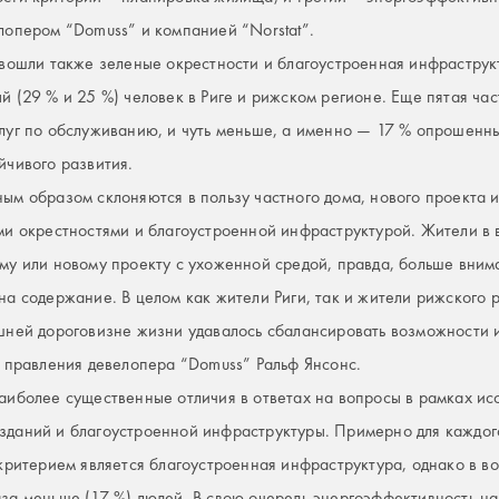
лопером “Domuss” и компанией “Norstat”.
 вошли также зеленые окрестности и благоустроенная инфраструкт
й (29 % и 25 %) человек в Риге и рижском регионе. Еще пятая ча
луг по обслуживанию, и чуть меньше, а именно — 17 % опрошенны
йчивого развития.
ым образом склоняются в пользу частного дома, нового проекта 
ми окрестностями и благоустроенной инфраструктурой. Жители в в
му или новому проекту с ухоженной средой, правда, больше вни
на содержание. В целом как жители Риги, так и жители рижского 
шней дороговизне жизни удавалось сбалансировать возможности 
ь правления девелопера “Domuss” Ральф Янсонс.
аиболее существенные отличия в ответах на вопросы в рамках ис
даний и благоустроенной инфраструктуры. Примерно для каждого 
критерием является благоустроенная инфраструктура, однако в во
за меньше (17 %) людей. В свою очередь энергоэффективность н