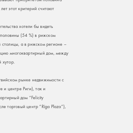
9 лет этот критерий считают
тельства хотели бы видеть
 половины (54 %) в рижском
 столицы, а в рижском регионе –
ацию многоквартирный дом, между
 хутор.
твийском рынке недвижимости с
 и центре Риги), так и
ртирный дом “Felicity
сле торговый центр “Rīga Plaza”),