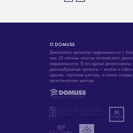
О DOMUSS
Деве́лопер проектов недвижимости с бо
чем 25-летним опытом латвийского рынк
недвижимости. В это время реализованы
разнообразные проекты – жилые и офис
здания, торговые центры, а также склады
логистические центры.