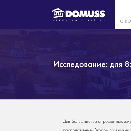
О К
Исследование: для 8
Для большинства опрошенных жите
расположение. Второй по значимо