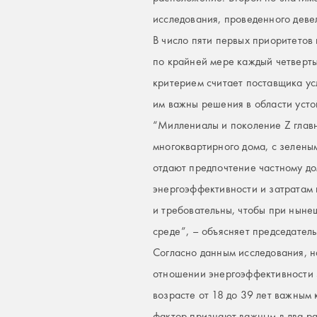
исследования, проведенного деве
В число пяти первых приоритетов
по крайней мере каждый четверты
критерием считает поставщика ус
им важны решения в области усто
“Миллениалы и поколение Z главн
многоквартирного дома, с зелены
отдают предпочтение частному до
энергоэффективности и затратам 
и требовательны, чтобы при ныне
среде”, – объясняет председател
Согласно данным исследования, н
отношении энергоэффективности з
возрасте от 18 до 39 лет важным 
фактор признают важным в два ра