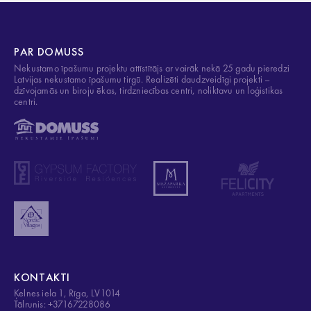
PAR DOMUSS
Nekustamo īpašumu projektu attīstītājs ar vairāk nekā 25 gadu pieredzi
Latvijas nekustamo īpašumu tirgū. Realizēti daudzveidīgi projekti –
dzīvojamās un biroju ēkas, tirdzniecības centri, noliktavu un loģistikas
centri.
KONTAKTI
Ķelnes iela 1, Rīga, LV1014
Tālrunis: +37167228086