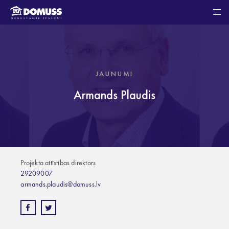
JAUNUMI
Armands Plaudis
Projekta attīstības direktors
29209007
armands.plaudis@domuss.lv