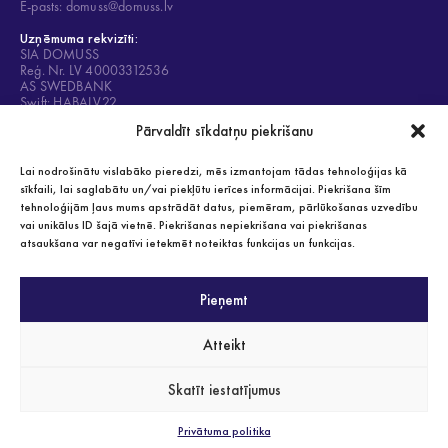
E-pasts: domuss@domuss.lv
Uzņēmuma rekvizīti:
SIA DOMUSS
Reģ. Nr. LV 40003312536
AS SWEDBANK
Swift: HABALV22
Konts: LV84HABA0001408053428
Pārvaldīt sīkdatņu piekrišanu
Lai nodrošinātu vislabāko pieredzi, mēs izmantojam tādas tehnoloģijas kā
sīkfaili, lai saglabātu un/vai piekļūtu ierīces informācijai. Piekrišana šīm
tehnoloģijām ļaus mums apstrādāt datus, piemēram, pārlūkošanas uzvedību
Privātuma politika
vai unikālus ID šajā vietnē. Piekrišanas nepiekrišana vai piekrišanas
Visas tiesības aizsargātas 2021
atsaukšana var negatīvi ietekmēt noteiktas funkcijas un funkcijas.
Pieņemt
SERTIFIKĀTI
Atteikt
Skatīt iestatījumus
Privātuma politika