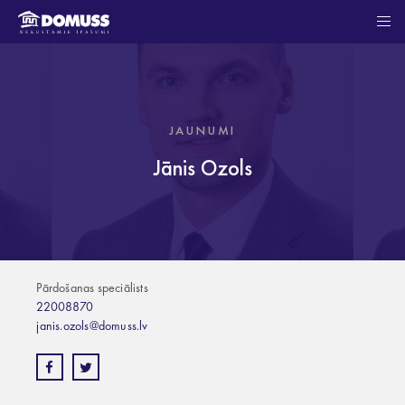
JAUNUMI
Jānis Ozols
Pārdošanas speciālists
22008870
janis.ozols@domuss.lv