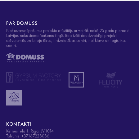
PAR DOMUSS
Nekustamo īpašumu projektu attīstītājs ar vairāk nekā 25 gadu pieredzi
Latvijas nekustamo īpašumu tirgū. Realizēti daudzveidīgi projekti –
dzīvojamās un biroju ēkas, tirdzniecības centri, noliktavu un loģistikas
centri.
KONTAKTI
Ķelnes iela 1, Rīga, LV1014
Tālrunis: +37167228086