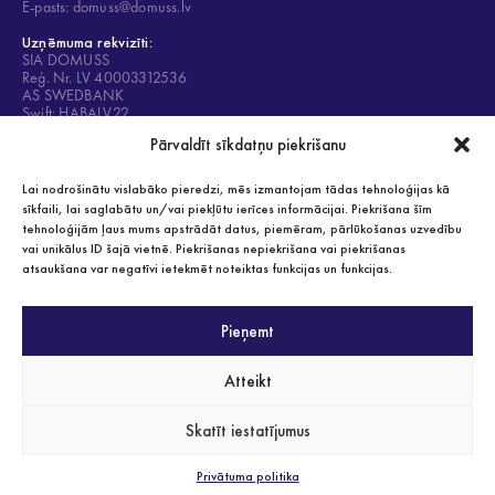
E-pasts: domuss@domuss.lv
Uzņēmuma rekvizīti:
SIA DOMUSS
Reģ. Nr. LV 40003312536
AS SWEDBANK
Swift: HABALV22
Konts: LV84HABA0001408053428
Pārvaldīt sīkdatņu piekrišanu
Lai nodrošinātu vislabāko pieredzi, mēs izmantojam tādas tehnoloģijas kā
sīkfaili, lai saglabātu un/vai piekļūtu ierīces informācijai. Piekrišana šīm
tehnoloģijām ļaus mums apstrādāt datus, piemēram, pārlūkošanas uzvedību
Privātuma politika
vai unikālus ID šajā vietnē. Piekrišanas nepiekrišana vai piekrišanas
Visas tiesības aizsargātas 2021
atsaukšana var negatīvi ietekmēt noteiktas funkcijas un funkcijas.
Pieņemt
SERTIFIKĀTI
Atteikt
Skatīt iestatījumus
Privātuma politika